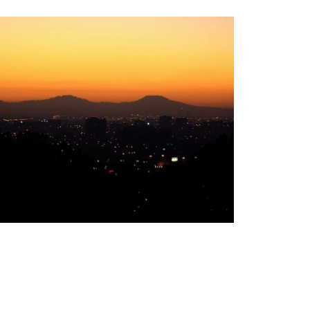
康塞普西翁